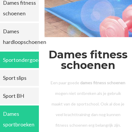
Dames fitness
schoenen
Dames
hardloopschoenen
Dames fitness
Sportondergoed
schoenen
Sport slips
Een paar goede
dames fitness schoenen
mogen niet ontbreken als je gebruik
Sport BH
maakt van de sportschool. Ook al doe je
Dames
veel krachttraining dan nog kunnen
sportbroeken
fitness schoenen erg belangrijk zijn.