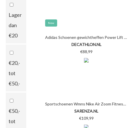
Lager
New
dan
€20
Adidas Schoenen gewichtheffen Power Lift 3.1
DECATHLON.NL
€88,99
€20,-
tot
€50,-
Sportschoenen Wmns Nike Air Zoom Fitness by Nike
€50,-
SARENZA.NL
€109,99
tot