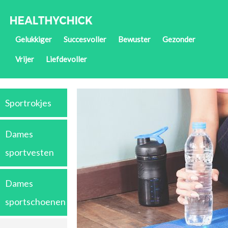
Gelukkiger
Succesvoller
Bewuster
Gezonder
Vrijer
Liefdevoller
Sportrokjes
Dames
sportvesten
Dames
sportschoenen