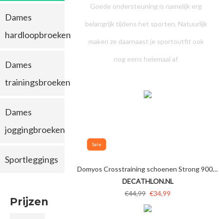
Goede ondersteuning is namelijk erg
Dames
belangrijk tijdens het sporten. Natuurlijk
hardloopbroeken
maken ze daarnaast je sportoutfit ook
nog eens helemaal af
Dames
trainingsbroeken
Dames
joggingbroeken
Sale
Sportleggings
Domyos Crosstraining schoenen Strong 900 voor heren zwart/rood
DECATHLON.NL
€44,99
€34,99
Prijzen