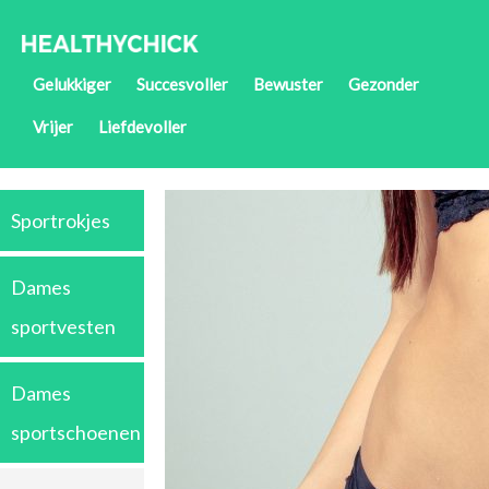
Gelukkiger
Succesvoller
Bewuster
Gezonder
Vrijer
Liefdevoller
Sportrokjes
Dames
sportvesten
Dames
sportschoenen