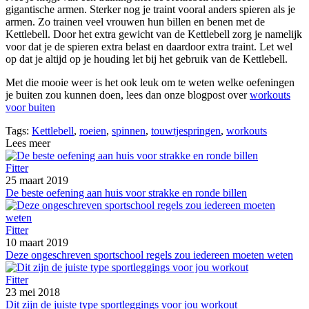
gigantische armen. Sterker nog je traint vooral anders spieren als je
armen. Zo trainen veel vrouwen hun billen en benen met de
Kettlebell. Door het extra gewicht van de Kettlebell zorg je namelijk
voor dat je de spieren extra belast en daardoor extra traint. Let wel
op dat je altijd op je houding let bij het gebruik van de Kettlebell.
Met die mooie weer is het ook leuk om te weten welke oefeningen
je buiten zou kunnen doen, lees dan onze blogpost over
workouts
voor buiten
Tags:
Kettlebell
,
roeien
,
spinnen
,
touwtjespringen
,
workouts
Lees meer
Fitter
25 maart 2019
De beste oefening aan huis voor strakke en ronde billen
Fitter
10 maart 2019
Deze ongeschreven sportschool regels zou iedereen moeten weten
Fitter
23 mei 2018
Dit zijn de juiste type sportleggings voor jou workout