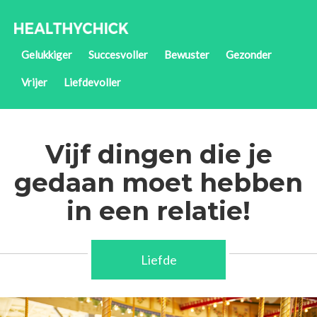
Gelukkiger
Succesvoller
Bewuster
Gezonder
Vrijer
Liefdevoller
Vijf dingen die je
gedaan moet hebben
in een relatie!
Liefde