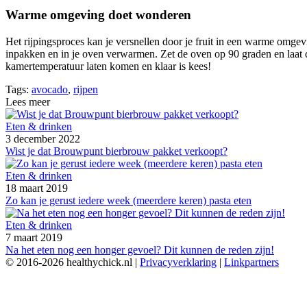
Warme omgeving doet wonderen
Het rijpingsproces kan je versnellen door je fruit in een warme omgevin
inpakken en in je oven verwarmen. Zet de oven op 90 graden en laat d
kamertemperatuur laten komen en klaar is kees!
Tags:
avocado
,
rijpen
Lees meer
Eten & drinken
3 december 2022
Wist je dat Brouwpunt bierbrouw pakket verkoopt?
Eten & drinken
18 maart 2019
Zo kan je gerust iedere week (meerdere keren) pasta eten
Eten & drinken
7 maart 2019
Na het eten nog een honger gevoel? Dit kunnen de reden zijn!
© 2016-2026 healthychick.nl |
Privacyverklaring
|
Linkpartners