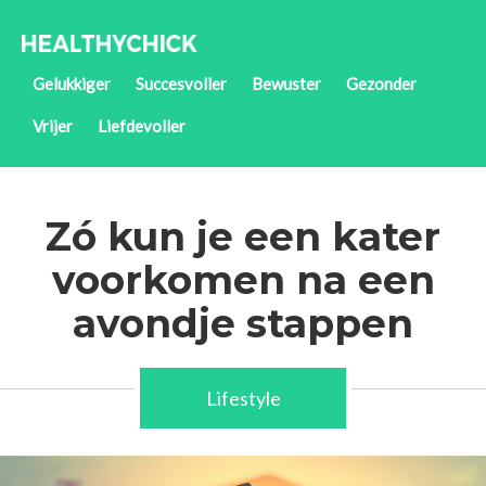
Gelukkiger
Succesvoller
Bewuster
Gezonder
Vrijer
Liefdevoller
Zó kun je een kater
voorkomen na een
avondje stappen
Lifestyle