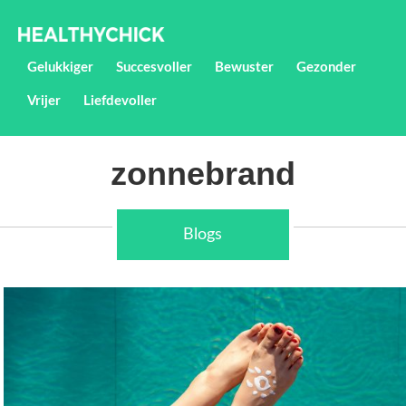
Gelukkiger
Succesvoller
Bewuster
Gezonder
Vrijer
Liefdevoller
zonnebrand
Blogs