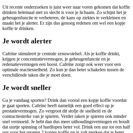
Uit recente onderzoeken is juist weer naar voren gekomen dat koffie
drinken helemaal niet zo slecht is voor je lichaam. Zo schijnt het je
geheugenfunctie te verbeteren, de kans op ziektes te verkleinen en
maakt het je alerter. Er zijn dus genoeg redenen om wel een kopje
koffie te drinken.
Je wordt alerter
Cafeïne stimuleert je centrale zenuwstelsel. Als je koffie drinkt,
krijgen je concentratievermogen, je geheugenfunctie en je
redenatievermogen een boost. Cafeïne zorgt ook weer voor een
optimale reactiesnelheid. Zo kun je dan beter schakelen tussen de
verschillende taken die je moet doen.
Je wordt sneller
Ga je vandaag sporten? Drink dan vooral een kopje koffie voordat
je gaat sporten. Cafeïne heeft namelijk een goed effect op je
prestatievermogen. Zo vergroot dit stofje de snelheid en de
contractiesterke van je spieren. Verder raken je spieren ook minder
snel vermoeid. Je hebt dan dus meer uithoudingsvermogen en houdt
dat uurtje spinning of hardlopen beter vol. Drink een uur tot een half
uur voor het sporten 2 kopjes koffie en je zult merken dat je beter