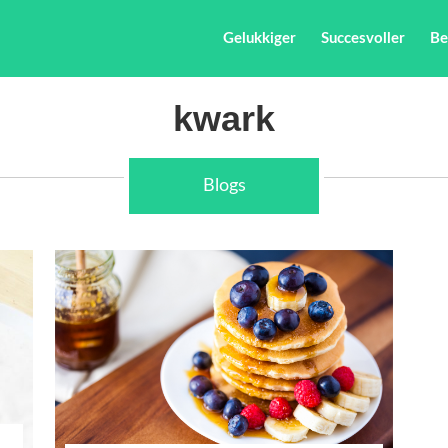
Gelukkiger
Succesvoller
Be
kwark
Blogs